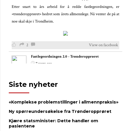
Etter snart to års arbeid for å redde fastlegeordningen, er
«trønderopprøret» hedret som årets allmennlege. Nå venter de på at
noe skal skje i Trondheim.
2
View on facebook
Fastlegeordningen 2.0 - Trønderopprøret
7 years ago
Fastleger i spagat
Siste nyheter
Nye oppgaver til fastlegene kommer på løpende bånd uten at noen
har sett – eller tatt ansvar for – de samlede konsekvensene.
«Komplekse problemstillinger i allmennpraksis»
Nye oppgaver til fastlegene kommer på løpende bånd uten at noen
har sett – eller tatt ansvar for – de samlede konsekvensene.
Ny spørreundersøkelse fra Trønderopprøret
Kjære statsminister: Dette handler om
pasientene