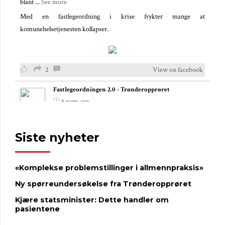
blant
...
See more
Med en fastlegeordning i krise frykter mange at
komunehelsetjenesten kollapser.
2
View on facebook
Fastlegeordningen 2.0 - Trønderopprøret
6 years ago
– Fastlegekrisen er langt mer alvorlig nå
Siste nyheter
I helsedebatten under Arendalsuka var overskriften; Står
fastlegeordningen overfor en kollaps?
,
,
Bent Høie
Sylvi Listhaug
Tuva
«Komplekse problemstillinger i allmennpraksis»
og
deltok i debatten sammen med et
Moflag
Kjersti Toppe
ekspertpanel.
...
See more
Ny spørreundersøkelse fra Trønderopprøret
Fastlege Tor Magne Johnsen advarer mot at man «evaluerer seg i
Kjære statsminister: Dette handler om
hjel» mens fastlegeordningen forvitres.
pasientene