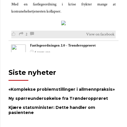
Med en fastlegeordning i krise frykter mange at
komunehelsetjenesten kollapser.
2
View on facebook
Fastlegeordningen 2.0 - Trønderopprøret
6 years ago
– Fastlegekrisen er langt mer alvorlig nå
Siste nyheter
I helsedebatten under Arendalsuka var overskriften; Står
fastlegeordningen overfor en kollaps?
,
,
Bent Høie
Sylvi Listhaug
Tuva
«Komplekse problemstillinger i allmennpraksis»
og
deltok i debatten sammen med et
Moflag
Kjersti Toppe
ekspertpanel.
...
See more
Ny spørreundersøkelse fra Trønderopprøret
Fastlege Tor Magne Johnsen advarer mot at man «evaluerer seg i
Kjære statsminister: Dette handler om
hjel» mens fastlegeordningen forvitres.
pasientene