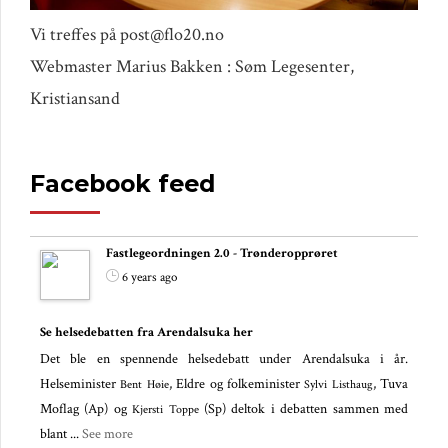
Vi treffes på post@flo20.no
Webmaster Marius Bakken : Søm Legesenter,
Kristiansand
Facebook feed
Fastlegeordningen 2.0 - Trønderopprøret
6 years ago
Se helsedebatten fra Arendalsuka her
Det ble en spennende helsedebatt under Arendalsuka i år.
Helseminister
, Eldre og folkeminister
, Tuva
Bent Høie
Sylvi Listhaug
Moflag (Ap) og
(Sp) deltok i debatten sammen med
Kjersti Toppe
blant
...
See more