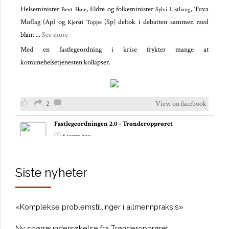
Helseminister
, Eldre og folkeminister
, Tuva
Bent Høie
Sylvi Listhaug
Moflag (Ap) og
(Sp) deltok i debatten sammen med
Kjersti Toppe
blant
...
See more
Med en fastlegeordning i krise frykter mange at
komunehelsetjenesten kollapser.
2
View on facebook
Fastlegeordningen 2.0 - Trønderopprøret
6 years ago
– Fastlegekrisen er langt mer alvorlig nå
Siste nyheter
I helsedebatten under Arendalsuka var overskriften; Står
fastlegeordningen overfor en kollaps?
,
,
Bent Høie
Sylvi Listhaug
Tuva
og
deltok i debatten sammen med et
Moflag
Kjersti Toppe
«Komplekse problemstillinger i allmennpraksis»
ekspertpanel.
...
See more
Ny spørreundersøkelse fra Trønderopprøret