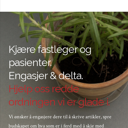
Kjære fastleger og
pasienter.
Engasjer & delta.
Hjelp oss redde
ordningen vi er glade i.
Vi ønsker å engasjere dere til å skrive artikler, spre
budskapet om hva som er i ferd med å skje med