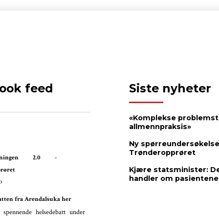
ook feed
Siste nyheter
«Komplekse problemstil
allmennpraksis»
Ny spørreundersøkelse
Trønderopprøret
ordningen 2.0 -
Kjære statsminister: D
røret
handler om pasientene
o
atten fra Arendalsuka her
 spennende helsedebatt under