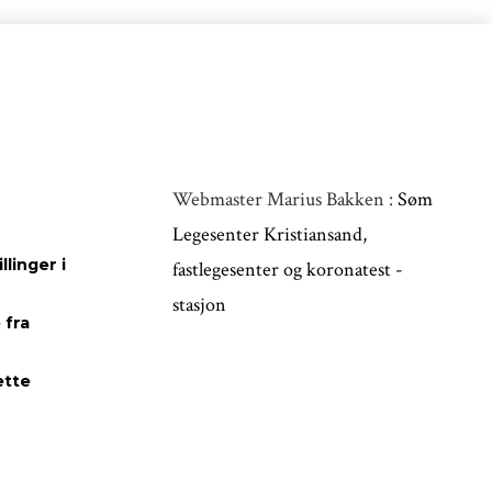
Webmaster Marius Bakken :
Søm
Legesenter Kristiansand,
linger i
fastlegesenter og koronatest -
stasjon
 fra
ette