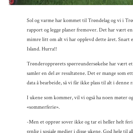
Sol og varme har kommet til Trøndelag og vi i Trø
rapport og legge planer fremover. Det har vært en i
mimre litt om alt vi har opplevd dette året. Snart 
Island. Hurra!!
Trønderopprørets spørreundersøkelse har vært et 
samler en del av resultatene. Det er mange som ette
data å bearbeide, så vi får ikke plass til alt i de
I ukene som kommer, vil vi også ha noen møter og fo
«sommerferie».
-Men et opprør sover ikke og tar ei heller helt ferie
synlig i sosiale medier i disse ukene. God helg til 