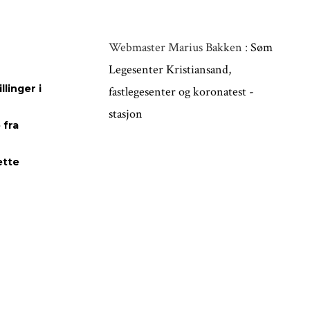
Webmaster Marius Bakken :
Søm
Legesenter Kristiansand,
linger i
fastlegesenter og koronatest -
stasjon
 fra
ette