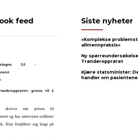
ook feed
Siste nyheter
«Komplekse problemstil
allmennpraksis»
Ny spørreundersøkelse
Trønderopprøret
ordningen 2.0 -
Kjære statsminister: D
røret
handler om pasientene
o
ønderopprøret» grunn til å
skriver om prisen til
øret og har intervjuet ordfører
ik. Hun forplikter seg langt på