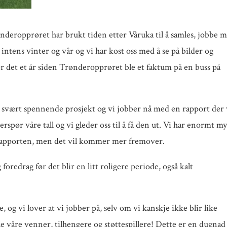
nderopprøret har brukt tiden etter Våruka til å samles, jobbe 
ntens vinter og vår og vi har kost oss med å se på bilder og
er det et år siden Trønderopprøret ble et faktum på en buss på
svært spennende prosjekt og vi jobber nå med en rapport der 
rspør våre tall og vi gleder oss til å få den ut. Vi har enormt m
nne rapporten, men det vil kommer mer fremover.
redrag før det blir en litt roligere periode, også kalt
, og vi lover at vi jobber på, selv om vi kanskje ikke blir like
alle våre venner, tilhengere og støttespillere! Dette er en dugnad