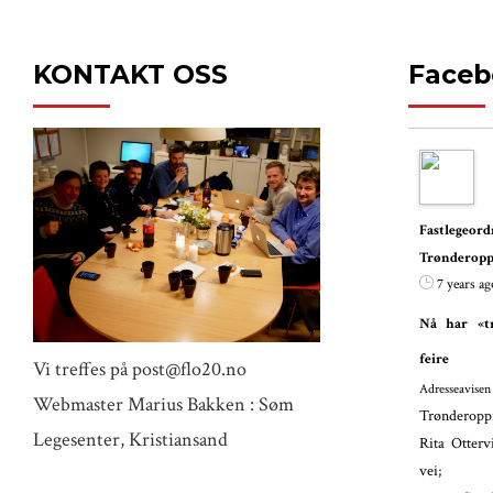
KONTAKT OSS
Faceb
Fastlege
Trønderopp
7 years ag
Nå har «tr
feire
Vi treffes på post@flo20.no
Adresseavisen
Webmaster Marius Bakken : Søm
Trønderoppr
Legesenter, Kristiansand
Rita Otterv
vei;