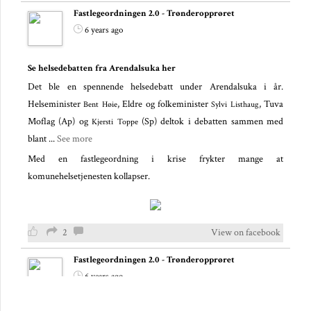
Fastlegeordningen 2.0 - Trønderopprøret
6 years ago
Se helsedebatten fra Arendalsuka her
Det ble en spennende helsedebatt under Arendalsuka i år.
Helseminister
, Eldre og folkeminister
, Tuva
Bent Høie
Sylvi Listhaug
Moflag (Ap) og
(Sp) deltok i debatten sammen med
Kjersti Toppe
blant
...
See more
Med en fastlegeordning i krise frykter mange at
komunehelsetjenesten kollapser.
2
View on facebook
Fastlegeordningen 2.0 - Trønderopprøret
6 years ago