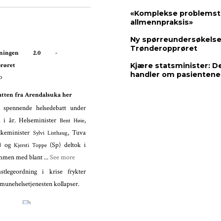
«Komplekse problemstil
allmennpraksis»
Ny spørreundersøkelse
Trønderopprøret
ordningen 2.0 -
Kjære statsminister: D
røret
handler om pasientene
o
atten fra Arendalsuka her
 spennende helsedebatt under
 i år. Helseminister
,
Bent Høie
lkeminister
, Tuva
Sylvi Listhaug
p) og
(Sp) deltok i
Kjersti Toppe
ammen med blant
...
See more
tlegeordning i krise frykter
munehelsetjenesten kollapser.