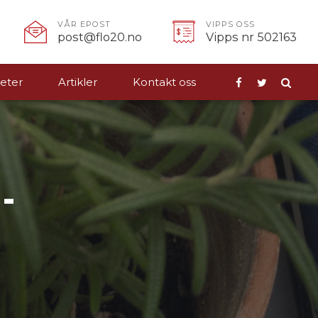
VÅR EPOST
VIPPS OSS
post@flo20.no
Vipps nr 502163
eter
Artikler
Kontakt oss
-