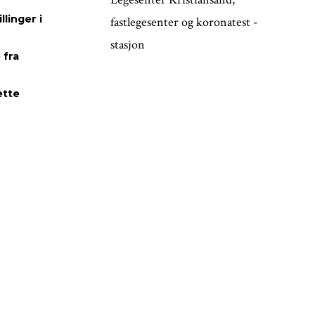
linger i
fastlegesenter og koronatest -
stasjon
 fra
ette