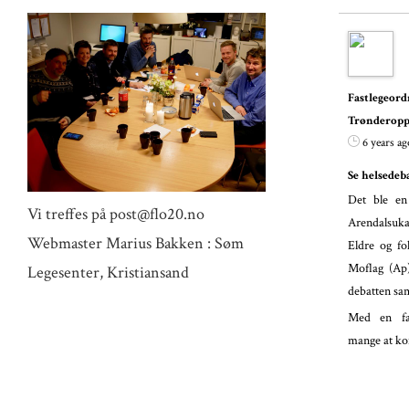
Fastlege
Trønderopp
6 years ag
Se helsedeb
Det ble en
Vi treffes på post@flo20.no
Arendalsuka
Webmaster Marius Bakken : Søm
Eldre og fo
Moflag (A
Legesenter, Kristiansand
debatten s
Med en fas
mange at ko