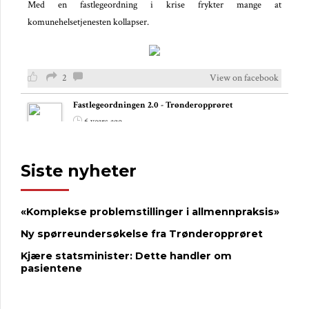
Med en fastlegeordning i krise frykter mange at
komunehelsetjenesten kollapser.
2
View on facebook
Fastlegeordningen 2.0 - Trønderopprøret
6 years ago
– Fastlegekrisen er langt mer alvorlig nå
Siste nyheter
I helsedebatten under Arendalsuka var overskriften; Står
fastlegeordningen overfor en kollaps?
,
,
Bent Høie
Sylvi Listhaug
Tuva
«Komplekse problemstillinger i allmennpraksis»
og
deltok i debatten sammen med et
Moflag
Kjersti Toppe
ekspertpanel.
...
See more
Ny spørreundersøkelse fra Trønderopprøret
Fastlege Tor Magne Johnsen advarer mot at man «evaluerer seg i
Kjære statsminister: Dette handler om
hjel» mens fastlegeordningen forvitres.
pasientene