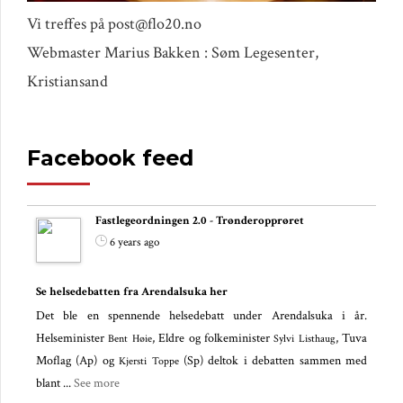
Vi treffes på post@flo20.no
Webmaster Marius Bakken : Søm Legesenter,
Kristiansand
Facebook feed
Fastlegeordningen 2.0 - Trønderopprøret
6 years ago
Se helsedebatten fra Arendalsuka her
Det ble en spennende helsedebatt under Arendalsuka i år.
Helseminister
, Eldre og folkeminister
, Tuva
Bent Høie
Sylvi Listhaug
Moflag (Ap) og
(Sp) deltok i debatten sammen med
Kjersti Toppe
blant
...
See more